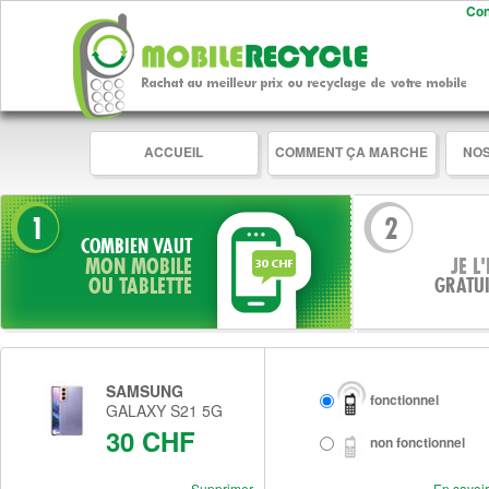
Con
ACCUEIL
COMMENT ÇA MARCHE
NO
1
2
COMBIEN VAUT
MON MOBILE
JE L
OU TABLETTE
GRATU
SAMSUNG
fonctionnel
GALAXY S21 5G
30 CHF
non fonctionnel
Supprimer
En savoir