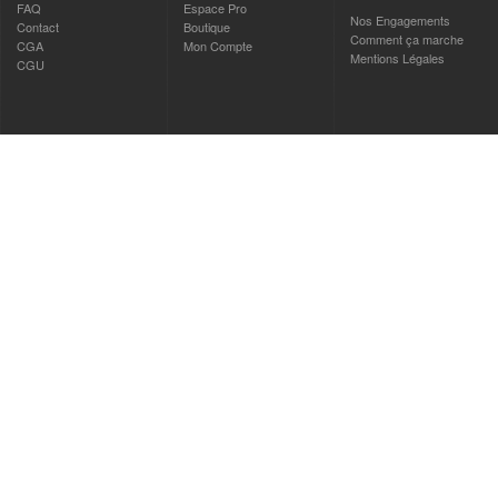
FAQ
Espace Pro
Nos Engagements
Contact
Boutique
Comment ça marche
CGA
Mon Compte
Mentions Légales
CGU